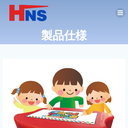
コ
ン
テ
ン
製品仕様
ツ
へ
ス
キ
ッ
プ