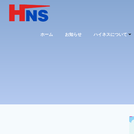
コ
ン
テ
ン
ツ
ホーム
お知らせ
ハイネスについて
へ
ス
キ
ッ
プ