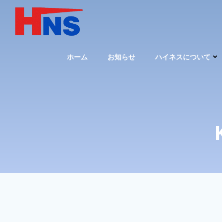
コ
ン
テ
ン
ツ
ホーム
お知らせ
ハイネスについて
へ
ス
キ
ッ
プ