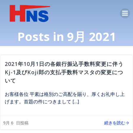
コ
ン
テ
ン
Posts in 9月 2021
ツ
へ
ス
キ
ッ
2021年10月1日の各銀行振込手数料変更に伴う
プ
Kj-1及びKoji郎の支払手数料マスタの変更につ
いて
お客様各位 平素は格別のご高配を賜り、厚くお礼申し上
げます。首題の件につきまして […]
続きを読む
9月 6
日投稿