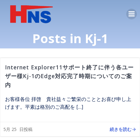
コ
ン
テ
ン
Posts in Kj-1
ツ
へ
ス
キ
ッ
Internet Explorer11サポート終了に伴う各ユー
プ
ザー様Kj-1のEdge対応完了時期についてのご案
内
お客様各位 拝啓 貴社益々ご繁栄のこととお喜び申し上
げます。平素は格別のご高配を […]
続きを読む
5月 25
日投稿