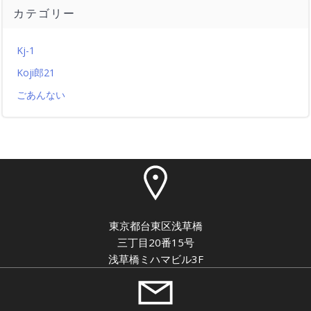
カテゴリー
Kj-1
Koji郎21
ごあんない
東京都台東区浅草橋
三丁目20番15号
浅草橋ミハマビル3F