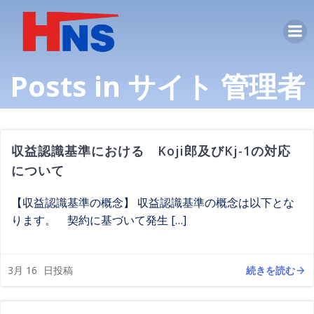
コ
ン
テ
ン
Posts in
サイト 管理者
ツ
へ
ス
キ
ッ
収益認識基準における Koji郎及びKj-1の対応
プ
について
【収益認識基準の概念】 収益認識基準の概念は以下とな
ります。 契約に基づいて発生 […]
続きを読む
3月 16
日投稿