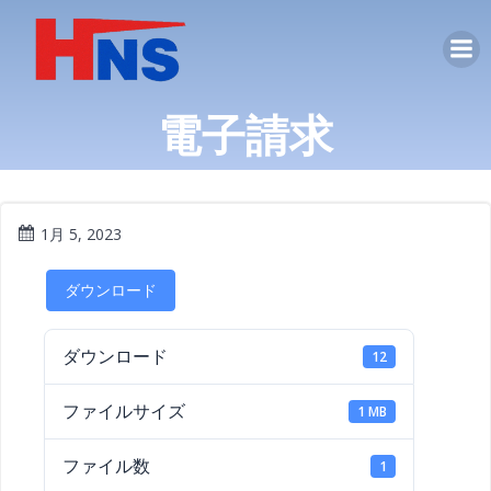
コ
ン
テ
ン
電子請求
ツ
へ
ス
キ
ッ
1月 5, 2023
プ
ダウンロード
ダウンロード
12
ファイルサイズ
1 MB
ファイル数
1