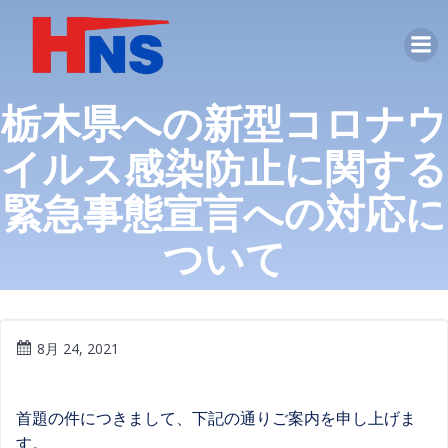
コ
ン
テ
ン
栃木県への新型コロナウ
ツ
へ
イルス感染防止に関する
ス
キ
緊急事態宣言への対応に
ッ
プ
ついて
8月 24, 2021
首題の件につきまして、下記の通りご案内を申し上げま
す。